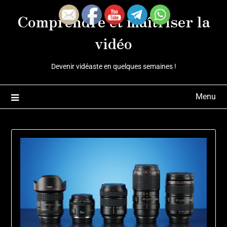
Skip
Comprendre et maîtriser la
to
content
vidéo
Devenir vidéaste en quelques semaines !
Menu